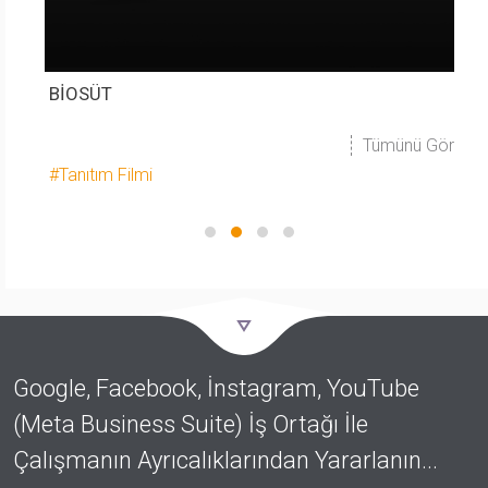
BİOSÜT
B
 Gör
Tümünü Gör
#Tanıtım Filmi
#
Google, Facebook, İnstagram, YouTube
(Meta Business Suite) İş Ortağı İle
Çalışmanın Ayrıcalıklarından Yararlanın...