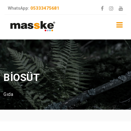
05333475681
WhatsApp:
BİOSÜT
Gıda