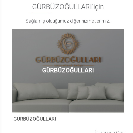
GÜRBÜZOĞULLARI'için
Sağlamış olduğumuz diğer hizmetlerimiz.
GÜRBÜZOĞULLARI
GÜRBÜZOĞULLARI
G
 Gör
Tümünü Gör