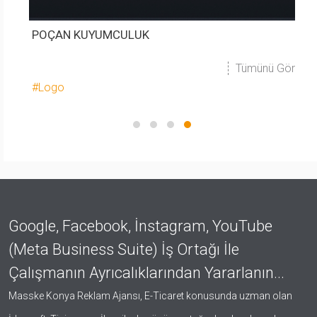
POÇAN KUYUMCULUK
P
 Gör
Tümünü Gör
#Tanıtım Filmi
#
Google, Facebook, İnstagram, YouTube
(Meta Business Suite) İş Ortağı İle
Çalışmanın Ayrıcalıklarından Yararlanın...
Masske Konya Reklam Ajansı, E-Ticaret konusunda uzman olan